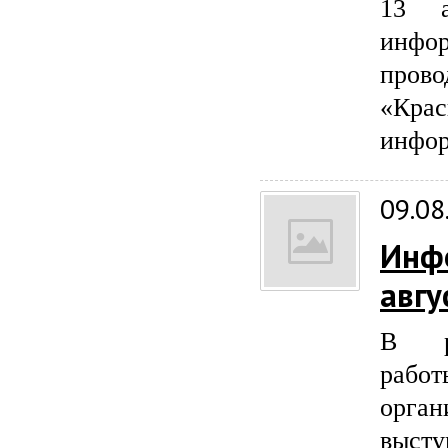
13 а
инфо
про
«Крас
инфор
09.08
Инф
авгу
В ра
работ
орга
выст