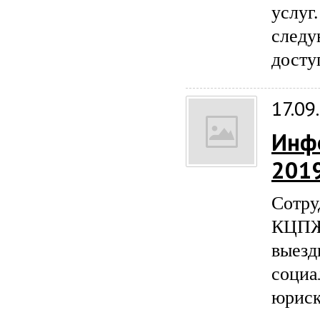
услу
сле
досту
17.09
Инф
2019
Сотр
КЦПЖ
выез
социа
юриск