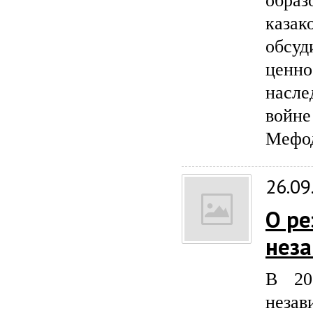
образ
казак
обсу
ценн
насл
войн
Мефод
26.09
О ре
неза
В 20
незав