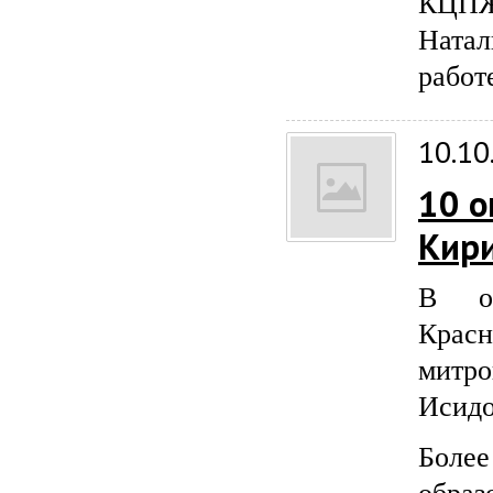
КЦПЖ
Ната
работ
10.10
10 о
Кир
В от
Крас
митр
Исидо
Боле