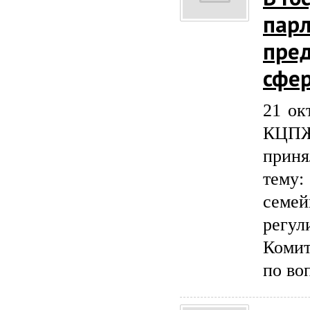
парл
пред
сфе
21 ок
КЦПЖ
приня
тему
семе
регу
Комит
по во