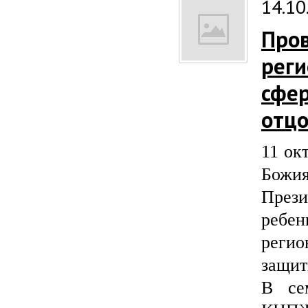
14.10
Пров
реги
сфер
отцо
11 ок
Божия
През
ребе
реги
защит
В се