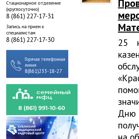
Пров
Стационарное отделение
(круглосуточно)
меро
8 (861) 227-17-31
Мат
Запись на прием к
специалистам
8 (861) 227-17-30
25 н
каз
Горячая телефонная
обс
линия
8(861)233-18-27
«Кра
помо
знач
Дню 
полу
на о