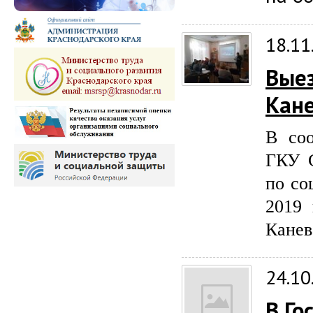
18.11
Выез
Кан
В соо
ГКУ 
по со
2019 
Канев
24.10
В Го