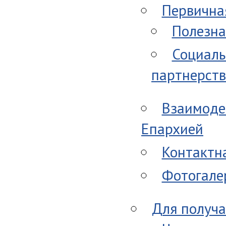
Первична
Полезн
Социаль
партнерст
Взаимоде
Епархией
Контактн
Фотогале
Для получа