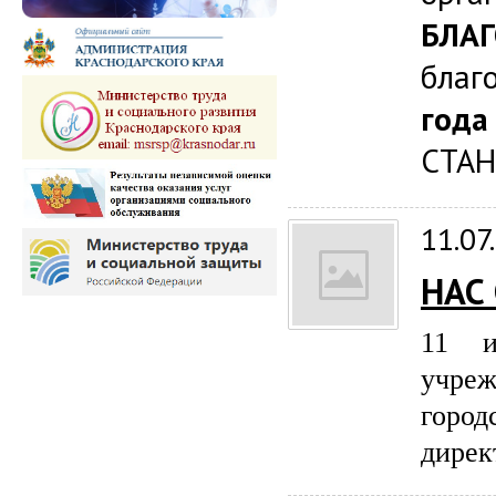
БЛА
благ
год
СТА
11.07
НАС
11 и
учре
город
дирек