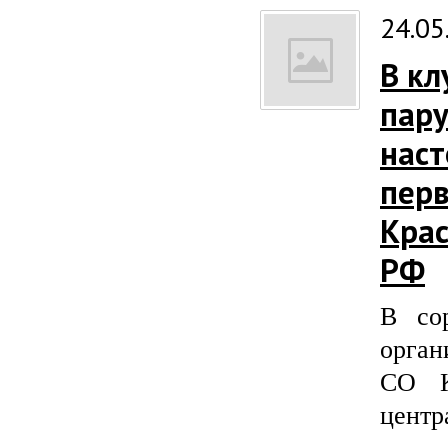
24.05
В кл
пару
наст
пер
Крас
РФ
В со
орган
СО К
центра