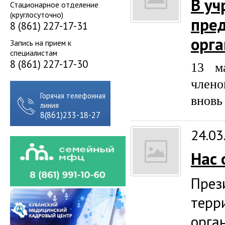
В у
Стационарное отделение
(круглосуточно)
пре
8 (861) 227-17-31
орга
Запись на прием к
специалистам
8 (861) 227-17-30
13 м
член
Горячая телефонная
вновь
линия
8(861)233-18-27
24.03
Нас 
Пре
терр
орга