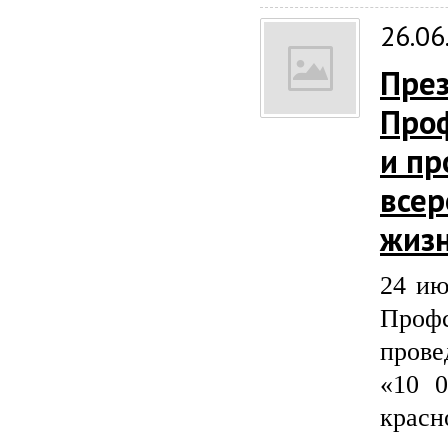
26.06
Пре
Проф
и пр
всер
жиз
24 ию
Проф
пров
«10 
красн