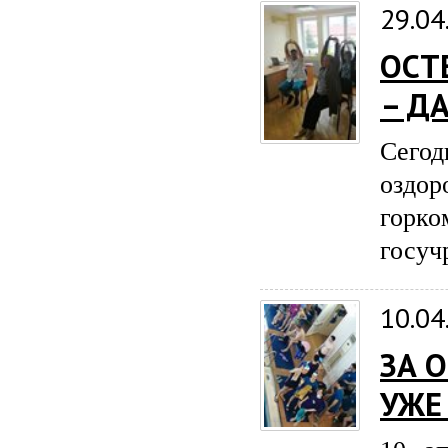
29.04
ОСТ
– ДА
Сего
оздо
гор
госуч
10.04
ЗА 
УЖЕ