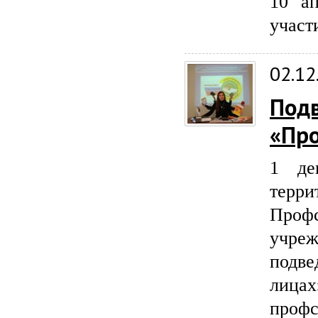
10 ап
участ
02.12
Подв
«Про
1 де
терри
Проф
учре
подв
лиц
профс