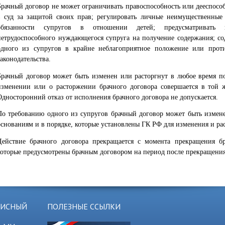
Брачный договор не может ограничивать правоспособность или дееспособ
в суд за защитой своих прав; регулировать личные неимущественные
обязанности супругов в отношении детей; предусматривать 
нетрудоспособного нуждающегося супруга на получение содержания; сод
одного из супругов в крайне неблагоприятное положение или прот
законодательства.
Брачный договор может быть изменен или расторгнут в любое время п
изменении или о расторжении брачного договора совершается в той 
Односторонний отказ от исполнения брачного договора не допускается.
По требованию одного из супругов брачный договор может быть измене
основаниям и в порядке, которые установлены ГК РФ для изменения и ра
Действие брачного договора прекращается с момента прекращения бр
которые предусмотрены брачным договором на период после прекращения
ЗИСНЫЙ
ПОЛЕЗНЫЕ ССЫЛКИ