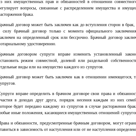
из них имущественных прав и обязанностей в отношении совместног
регулирует вопросы, связанные с распределением имущества и имуще
расторжения брака.
Брачный договор может быть заключен как до вступления сторон в брак, 
в силу брачный договор только с момента официального заключени
заключен на определенный срок или бессрочно. Брачный договор заклю
нотариальному удостоверению.
Брачным договором супруги вправе изменить установленный закон
установить режим совместной, долевой или раздельной собственност
отдельные виды или на имущество каждого из супругов.
Брачный договор может быть заключен как в отношении имеющегося, 
супругов.
Супруги вправе определить в брачном договоре свои права и обязанно
участия в доходах друг друга, порядок несения каждым из них семе
которое будет передано каждому из супругов в случае расторжения брак
любые иные положения, касающиеся имущественных отношений супруго
Права и обязанности, предусмотренные брачным договором, могут огра
ставиться в зависимость от наступления или от не наступления определе