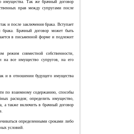
о имущества. Так же брачный договор
ственных прав между супругами после
так и после заключения брака. Вступает
я брака. Брачный договор может быть
чается в письменной форме и подлежит
ом режим совместной собственности,
и на все имущество супругов, на его
так и в отношении будущего имущества
сти по взаимному содержанию, способы
йных расходов; определить имущество,
а, а также включить в брачный договор
в.
ничиваться определенными сроками либо
нных условий.