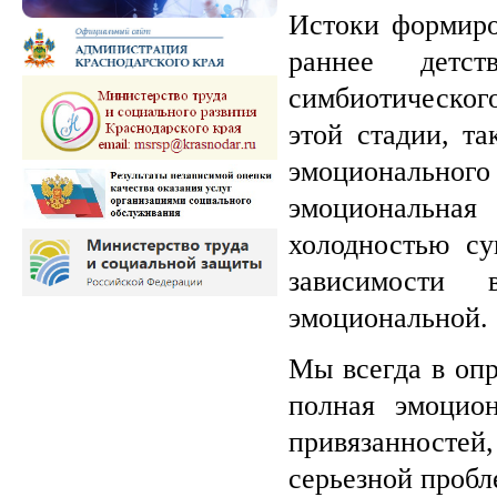
Истоки формиро
раннее детс
симбиотическог
этой стадии, та
эмоционального 
эмоциональна
холодностью су
зависимости
эмоциональной.
Мы всегда в опр
полная эмоцион
привязанностей,
серьезной пробл