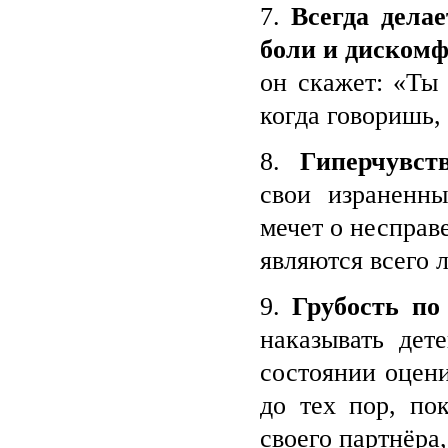
7.
Всегда дела
боли и диском
он скажет: «Ты
когда говоришь, 
8.
Гиперчувст
свои израненны
мечет о несправ
являются всего 
9.
Грубость п
наказывать дет
состоянии оцени
до тех пор, по
своего партнёра,