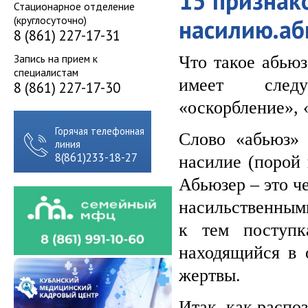
15 признак
Стационарное отделение
(круглосуточно)
насилию.аб
8 (861) 227-17-31
Запись на прием к
Что такое абьюз
специалистам
имеет следу
8 (861) 227-17-30
«оскорбление», 
Горячая телефонная
Слово «абьюз» 
линия
8(861)233-18-27
насилие (порой 
Абьюзер – это ч
насильственным
к тем поступк
находящийся в 
жертвы.
Итак, как распо