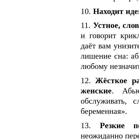
10.
Находит ид
11.
Устное, сло
и говорит крикл
даёт вам унизит
лишение сна: аб
любому незначит
12.
Жёсткое р
женские
. Абь
обслуживать, 
беременная».
13.
Резкие п
неожиданно пере