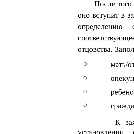
После того как
оно вступит в з
определению 
соответствую
отцовства. Запол
мать/оте
опекун (
ребенок, 
гражданин
К заявлению
установлении