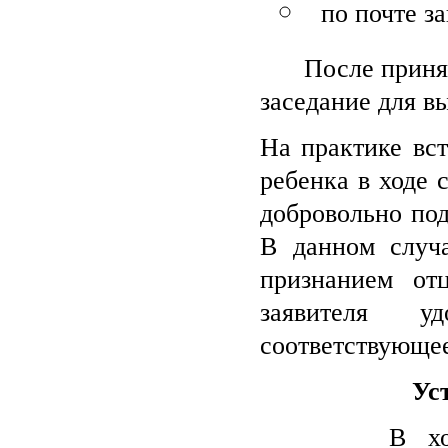
по почте з
После принятия
заседание для в
На практике вст
ребенка в ходе 
добровольно под
В данном случа
признанием от
заявителя у
соответствующе
Ус
В ходе суде