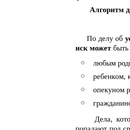
Алгоритм д
По делу об
у
иск
может
быть 
любым род
ребенком, 
опекуном р
гражданино
Дела, которые
попадают под ср