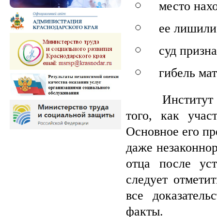
место нахо
ее лишили 
суд призна
гибель мат
Институт приз
того, как учас
Основное его пр
даже незаконно
отца после уст
следует отмети
все доказател
факты.