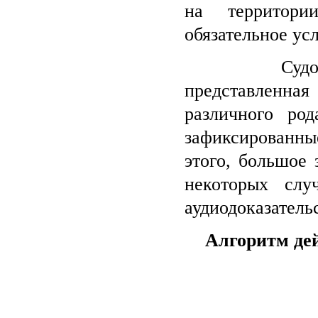
на территори
обязательное ус
Судом исслед
представленная
различного ро
зафиксированн
этого, большое 
некоторых слу
аудиодоказательс
Алгоритм дей