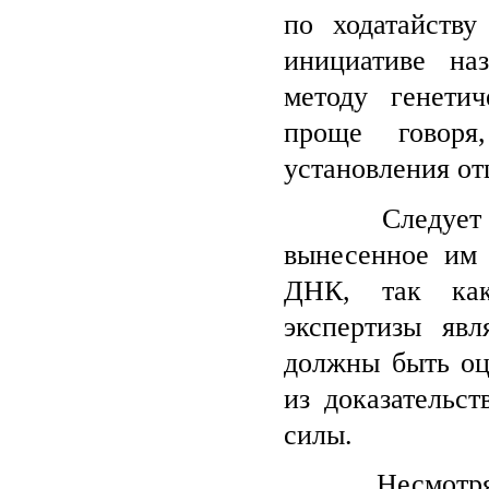
по ходатайств
инициативе на
методу генети
проще говор
установления от
Следует отме
вынесенное им 
ДНК, так как,
экспертизы яв
должны быть оц
из доказательст
силы.
Несмотря на 