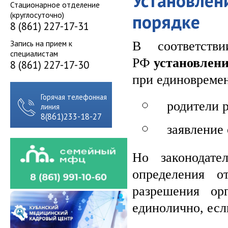
Установлен
Стационарное отделение
(круглосуточно)
порядке
8 (861) 227-17-31
Запись на прием к
В соответств
специалистам
РФ
установлени
8 (861) 227-17-30
при единовреме
Горячая телефонная
родители р
линия
8(861)233-18-27
заявление 
Но законодате
определения о
разрешения ор
единолично, есл