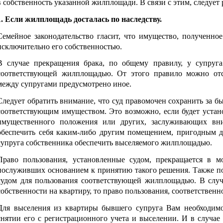
в собственность указанной жилплощади. В связи с этим, следует 
1. Если жилплощадь досталась по наследству.
Семейное законодательство гласит, что имущество, полученное
исключительно его собственностью.
В случае прекращения брака, по общему правилу, у супруга
соответствующей жилплощадью. От этого правило можно отс
между супругами предусмотрено иное.
Следует обратить внимание, что суд правомочен сохранить за 
соответствующим имуществом. Это возможно, если будет устано
имущественного положения или других, заслуживающих вним
обеспечить себя каким-либо другим помещением, пригодным д
супруга собственника обеспечить выселяемого жилплощадью.
Право пользования, установленные судом, прекращается в мо
послуживших основанием к принятию такого решения. Также по
судом для пользования соответствующей жилплощадью. В случ
собственности на квартиру, то право пользования, соответственн
Для выселения из квартиры бывшего супруга Вам необходимо 
снятии его с регистрационного учета и выселении. И в случае