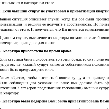
выписывают в паспортном столе.
2. Если бывший супруг не участвовал в приватизации кварти
Данная ситуация описывает случай, когда Вы оба были пропис
приватизации) и решили ее получить в собственность. Но прива
отказался от этого. И получается, что Вы являетесь единственны
В данном случае, выселение из квартиры возможно, если бывши
помещение, пригодное для жизни.
3. Квартира приобретена во время брака.
Если квартира была приобретена во время брака, то она призн
супругов, т.е. каждый супруг является собственником половин
может быть предусмотрено иное.
Таким образом, чтобы выселить бывшего супруга из принадле
были соблюдены два условия: на ваше имя должно быть офо
истечении 3 лет (срок предъявления требований) бывший супру
на квартиру.
4. Квартира была подарена Вам; была приватизирована Вами 