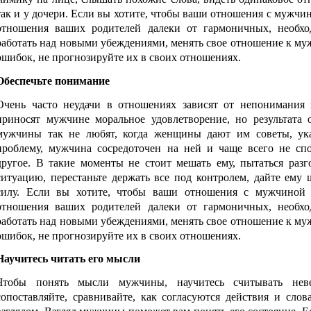
так и у дочери. Если вы хотите, чтобы ваши отношения с мужчи
отношения ваших родителей далеки от гармоничных, необхо
работать над новыми убеждениями, менять свое отношение к му
ошибок, не прогнозируйте их в своих отношениях.
Обеспечьте понимание
Очень часто неудачи в отношениях зависят от непонимания
приносят мужчине моральное удовлетворение, но результата 
мужчины так не любят, когда женщины дают им советы, ука
проблему, мужчина сосредоточен на ней и чаще всего не спо
другое. В такие моменты не стоит мешать ему, пытаться разго
ситуацию, перестаньте держать все под контролем, дайте ему 
силу. Если вы хотите, чтобы ваши отношения с мужчиной
отношения ваших родителей далеки от гармоничных, необхо
работать над новыми убеждениями, менять свое отношение к му
ошибок, не прогнозируйте их в своих отношениях.
Научитесь читать его мысли
Чтобы понять мысли мужчины, научитесь считывать неве
сопоставляйте, сравнивайте, как согласуются действия и слов