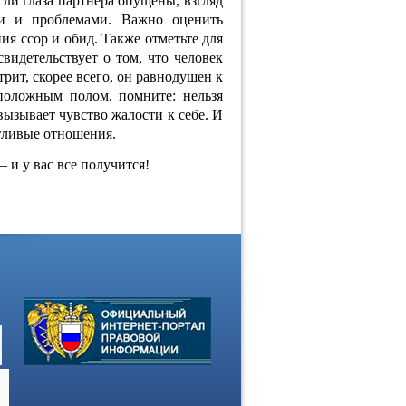
сли глаза партнера опущены, взгляд
и и проблемами. Важно оценить
ия ссор и обид. Также отметьте для
видетельствует о том, что человек
трит, скорее всего, он равнодушен к
положным полом, помните: нельзя
вызывает чувство жалости к себе. И
стливые отношения.
 и у вас все получится!