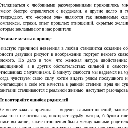
Сталкиваться с любовными разочарованиями приходилось м
умеют быстро справляться с неудачами, а другие долго и 
утверждают, что «корнем зла» являются так называемые сц
комплексы, страхи, опыт прошлых отношений, скрытые желани
которые закладывают в нас родители.
Оставьте мечты о принце
Зачастую причиной невезения в любви становится создание об
юности девушки рисуют в воображении портрет некоего сказо
плохого. Но дело в том, что женская натура двойственн
защищенной, а в других обстоятельствах сильной и самост
отношениях с мужчинами. В минуту слабости мы надеемся на му
когда чувствуем свою силу, хотим видеть рядом послушного 
сочетающий в себе эти качества в равной степени, вряд ли сущ
фантазии сталкиваются с реальной жизнью, наступает разочарова
Не повторяйте ошибок родителей
Не менее важная причина — модели взаимоотношений, заложе
сама того не осознавая, повторяет судьбу матери, бабушки ил
семье вы жили, какие отношения были между вашими родителя
мимику на лице, слышать похожие слова, видеть одинаковое от