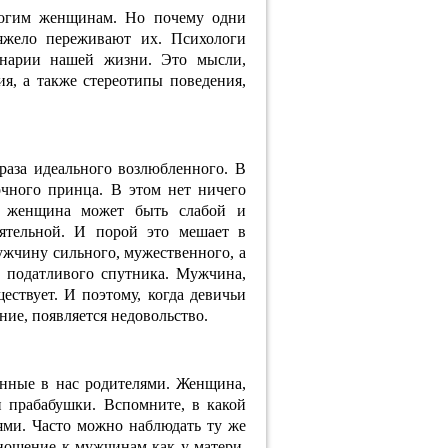
ногим женщинам. Но почему одни
тяжело переживают их. Психологи
енарии нашей жизни. Это мысли,
я, а также стереотипы поведения,
раза идеального возлюбленного. В
чного принца. В этом нет ничего
а: женщина может быть слабой и
оятельной. И порой это мешает в
жчину сильного, мужественного, а
и податливого спутника. Мужчина,
ествует. И поэтому, когда девичьи
ние, появляется недовольство.
нные в нас родителями. Женщина,
и прабабушки. Вспомните, в какой
ми. Часто можно наблюдать ту же
ношение к мужчинам как у матери,