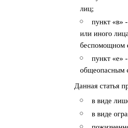
лиц;
пункт «в» 
или иного лица
беспомощном 
пункт «е» 
общеопасным 
Данная статья п
в виде лише
в виде огра
пожизненн