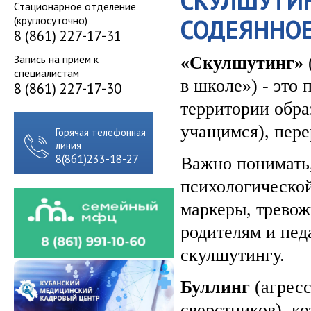
СКУЛШУТИН
Стационарное отделение
(круглосуточно)
СОДЕЯННО
8 (861) 227-17-31
Запись на прием к
«Скулшутинг»
специалистам
в школе») - это
8 (861) 227-17-30
территории обра
учащимся), пере
Горячая телефонная
линия
8(861)233-18-27
Важно понимать,
психологическо
маркеры, тревож
родителям и пед
скулшутингу.
Буллинг
(агресс
сверстников), к