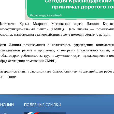
Настоятель Храма Матроны Московской иерей Даниил Коровя
многофункциональный центр» (СМФЦ). Цель визита — познакомить
основные направления взаимодействия в деле помощи семьям с детьми.
Отец Даниил познакомился с коллективом учреждения, вниматель
повседневной работе и проблемах, с которыми сталкиваются семьи, 
поблагодарил работников за труд и служение людям, нуждающимся в по
обряд освящения помещений СМФЦ.
Завершился визит традиционным благословением на дальнейшую работу
начинаниях.
ЗИСНЫЙ
ПОЛЕЗНЫЕ ССЫЛКИ