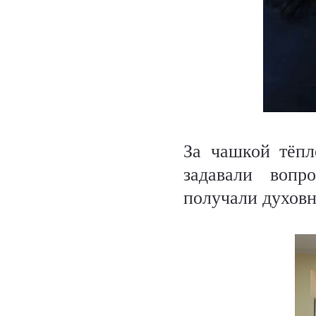
За чашкой тёп
задавали вопр
получали духов